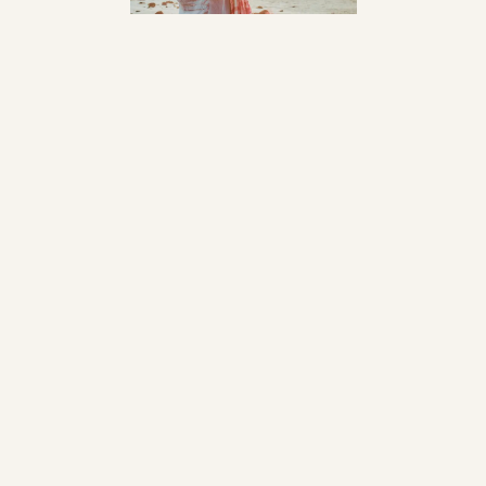
Je vous reçois à
Lavaur (Tarn)
et à Marssac sur
Tarn
Contact