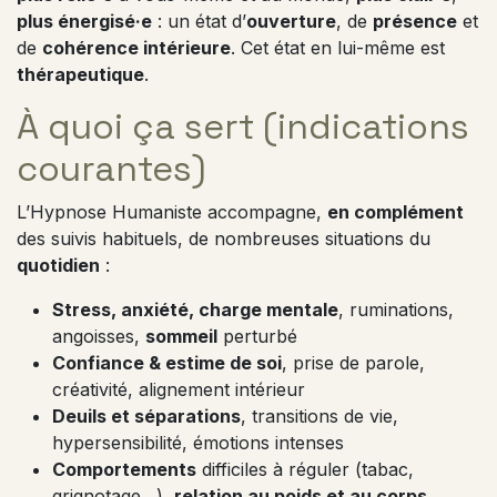
plus énergisé·e
: un état d’
ouverture
, de
présence
et
de
cohérence intérieure
. Cet état en lui-même est
thérapeutique
.
À quoi ça sert (indications
courantes)
L’Hypnose Humaniste accompagne,
en complément
des suivis habituels, de nombreuses situations du
quotidien
:
Stress, anxiété, charge mentale
, ruminations,
angoisses,
sommeil
perturbé
Confiance & estime de soi
, prise de parole,
créativité, alignement intérieur
Deuils et séparations
, transitions de vie,
hypersensibilité, émotions intenses
Comportements
difficiles à réguler (tabac,
grignotage…),
relation au poids et au corps