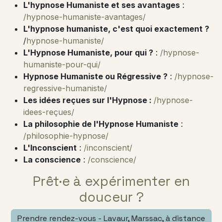
L'hypnose Humaniste et ses avantages
:
/hypnose-humaniste-avantages/
L'hypnose humaniste, c'est quoi exactement ?
/
hypnose-humaniste/
L'Hypnose Humaniste, pour qui ?
:
/hypnose-
humaniste-pour-qui/
Hypnose Humaniste ou Régressive ?
:
/hypnose-
regressive-humaniste/
Les idées reçues sur l'Hypnose :
/hypnose-
idees-reçues/
La philosophie de l'Hypnose Humaniste
:
/philosophie-hypnose/
L'Inconscient
:
/inconscient/
La conscience
:
/conscience/
Prêt·e à expérimenter en
douceur ?
Prendre rendez-vous - Lavaur, Marssac, à distance