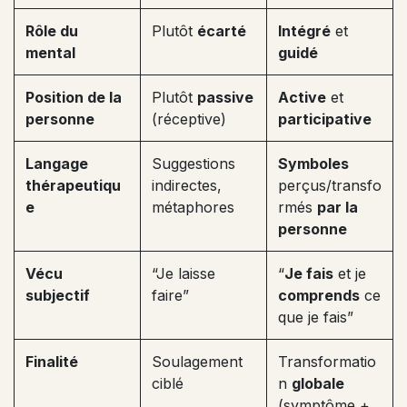
Rôle du
Plutôt
écarté
Intégré
et
mental
guidé
Position de la
Plutôt
passive
Active
et
personne
(réceptive)
participative
Langage
Suggestions
Symboles
thérapeutiqu
indirectes,
perçus/transfo
e
métaphores
rmés
par la
personne
Vécu
“Je laisse
“
Je fais
et je
subjectif
faire”
comprends
ce
que je fais”
Finalité
Soulagement
Transformatio
ciblé
n
globale
(symptôme +