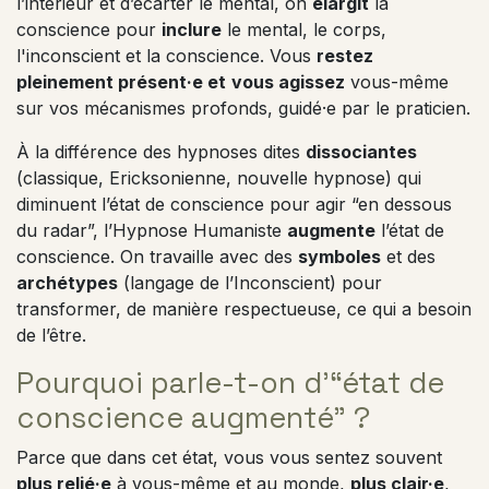
l’intérieur et d’écarter le mental, on
élargit
la
conscience pour
inclure
le mental, le corps,
l'inconscient et la conscience. Vous
restez
pleinement présent·e et
vous agissez
vous-même
sur vos mécanismes profonds, guidé·e par le praticien.
À la différence des hypnoses dites
dissociantes
(classique, Ericksonienne, nouvelle hypnose) qui
diminuent l’état de conscience pour agir “en dessous
du radar”, l’Hypnose Humaniste
augmente
l’état de
conscience. On travaille avec des
symboles
et des
archétypes
(langage de l’Inconscient) pour
transformer, de manière respectueuse, ce qui a besoin
de l’être.
Pourquoi parle-t-on d’“état de
conscience augmenté” ?
Parce que dans cet état, vous vous sentez souvent
plus relié·e
à vous-même et au monde,
plus clair·e
,