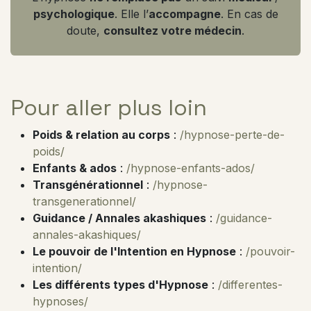
psycholo
gique
. Elle l’
accompagne
. En cas de
doute,
consultez votre médecin
.
Pour aller plus loin
Poids & relation au corps
:
/hypnose-perte-de-
poids/
Enfants & ados
:
/hypnose-enfants-ados/
Transgénérationnel
:
/hypnose-
transgenerationnel/
Guidance / Annales akashiques
:
/guidance-
annales-akashiques/
Le pouvoir de l'Intention en Hypnose
:
/pouvoir-
intention/
Les différents types d'Hypnose
:
/differentes-
hypnoses/